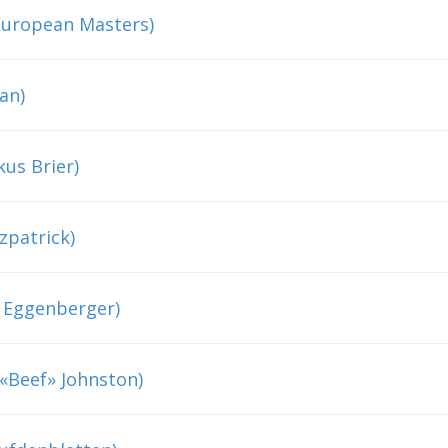
uropean Masters)
an)
kus Brier)
zpatrick)
s Eggenberger)
 «Beef» Johnston)