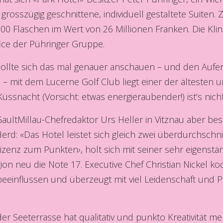
rosszügig geschnittene, individuell gestaltete Suiten.
’000 Flaschen im Wert von 26 Millionen Franken. Die Kli
ice der Pühringer Gruppe.
 sollte sich das mal genauer anschauen – und den Aufen
 – mit dem Lucerne Golf Club liegt einer der ältesten
ssnacht (Vorsicht: etwas energieraubender!) ist’s nicht
ultMillau-Chefredaktor Urs Heller in Vitznau aber bes
rd: «Das Hotel leistet sich gleich zwei überdurchschni
izenz zum Punkten›, holt sich mit seiner sehr eigenst
on neu die Note 17. Executive Chef Christian Nickel koc
influssen und überzeugt mit viel Leidenschaft und Prä
r Seeterrasse hat qualitativ und punkto Kreativität me