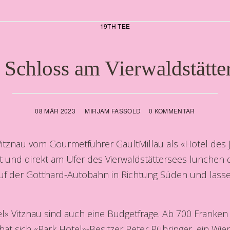
19TH TEE
 Schloss am Vierwaldstätte
08 MÄR 2023
MIRJAM FASSOLD
0 KOMMENTAR
itznau vom Gourmetführer GaultMillau als «Hotel des 
t und direkt am Ufer des Vierwaldstättersees lunchen du
 der Gotthard-Autobahn in Richtung Süden und lasse
l» Vitznau sind auch eine Budgetfrage. Ab 700 Franken 
 hat sich «Park Hotel»-Besitzer Peter Pühringer, ein W